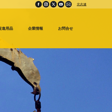
北志連
Facebook
Instagram
X
YouTube
Mail
page
page
page
page
page
促進用品
企業情報
お問合せ
opens
opens
opens
opens
opens
in
in
in
in
in
促進用品
企業情報
お問合せ
new
new
new
new
new
window
window
window
window
window