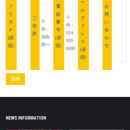
ー
フ
電
お
ル
リ
話
問
※
ご
ア
※
ガ
番
い
例：
住
ド
例：
ナ
号
合
024-
所
レ
福島
(必
(必
わ
900-
ス
県〜
須)
須)
せ
0000
(必
須)
NEWS INFORMATION